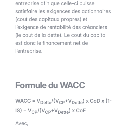
entreprise afin que celle-ci puisse
satisfaire les exigences des actionnaires
(cout des capitaux propres) et
l’exigence de rentabilité des créanciers
(le cout de la dette). Le cout du capital
est donc le financement net de
l’entreprise.
Formule du WACC
WACC = V
/(V
+V
) x CoD x (1-
Dette
CP
Dette
IS) + V
/(V
+V
) x CoE
CP
CP
Dette
Avec,