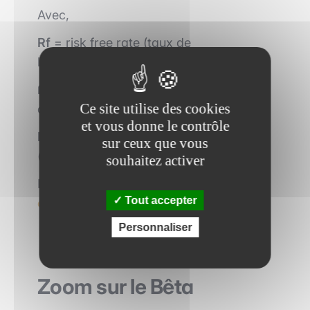
Avec,
Rf
= risk free rate (taux de
l’investissement sans risque)
ß
= représente le risque systématique
Ce site utilise des cookies
de l’équité d’une entreprise
et vous donne le contrôle
MRP
= market risk premium = Rf - Rm
sur ceux que vous
(risk free rate - market risk)
souhaitez activer
Lire plus :
Quelles sont les grandes
Tout accepter
étapes d'une fusion acquisition ?
Personnaliser
Zoom sur le Bêta