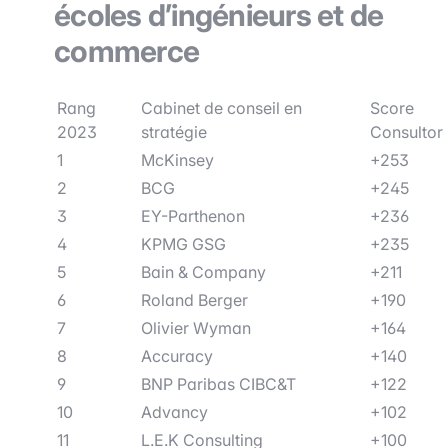
écoles d’ingénieurs et de
commerce
Rang
Cabinet de conseil en
Score
2023
stratégie
Consultor
1
McKinsey
+253
2
BCG
+245
3
EY-Parthenon
+236
4
KPMG GSG
+235
5
Bain & Company
+211
6
Roland Berger
+190
7
Olivier Wyman
+164
8
Accuracy
+140
9
BNP Paribas CIBC&T
+122
10
Advancy
+102
11
L.E.K Consulting
+100