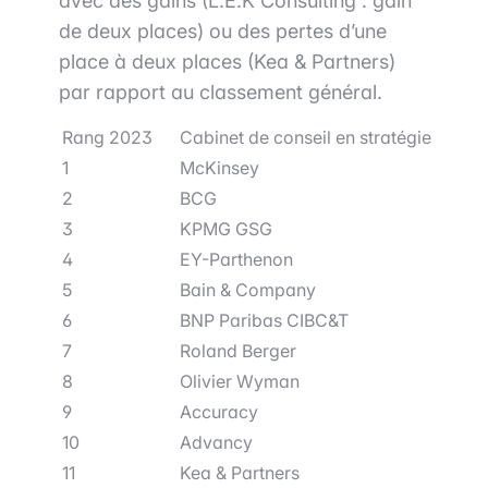
avec des gains (L.E.K Consulting : gain
de deux places) ou des pertes d’une
place à deux places (Kea & Partners)
par rapport au classement général.
Rang 2023
Cabinet de conseil en stratégie
1
McKinsey
2
BCG
3
KPMG GSG
4
EY-Parthenon
5
Bain & Company
6
BNP Paribas CIBC&T
7
Roland Berger
8
Olivier Wyman
9
Accuracy
10
Advancy
11
Kea & Partners