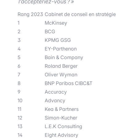
l’accepteriez-vous ? »
Rang 2023
Cabinet de conseil en stratégie
1
McKinsey
2
BCG
3
KPMG GSG
4
EY-Parthenon
5
Bain & Company
6
Roland Berger
7
Oliver Wyman
8
BNP Paribas CIBC&T
9
Accuracy
10
Advancy
11
Kea & Partners
12
Simon-Kucher
13
L.E.K Consulting
14
Eight Advisory