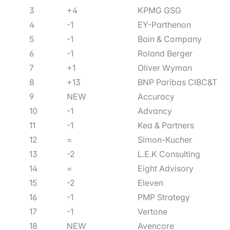
3
+4
KPMG GSG
4
-1
EY-Parthenon
5
-1
Bain & Company
6
-1
Roland Berger
7
+1
Oliver Wyman
8
+13
BNP Paribas CIBC&T
9
NEW
Accuracy
10
-1
Advancy
11
-1
Kea & Partners
12
=
Simon-Kucher
13
-2
L.E.K Consulting
14
=
Eight Advisory
15
-2
Eleven
16
-1
PMP Strategy
17
-1
Vertone
18
NEW
Avencore