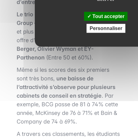
d’entre eux.
Le trio McKinsey – Boston Consulting
Tout accepter
Group – Bain est le plus demandé
(70%
Personnaliser
et plus de oui pour l’acceptation d’une
offre d’emploi), suivi ensuite par
Roland
Berger, Olivier Wyman et EY-
Parthenon
(Entre 50 et 60%).
Même si les scores des six premiers
sont très bons,
une baisse de
l’attractivité s’observe pour plusieurs
cabinets de conseil en stratégie
. Par
exemple, BCG passe de 81 à 74% cette
année, McKinsey de 76 à 71% et Bain &
Company de 74 à 69%.
A travers ces classements, les étudiants