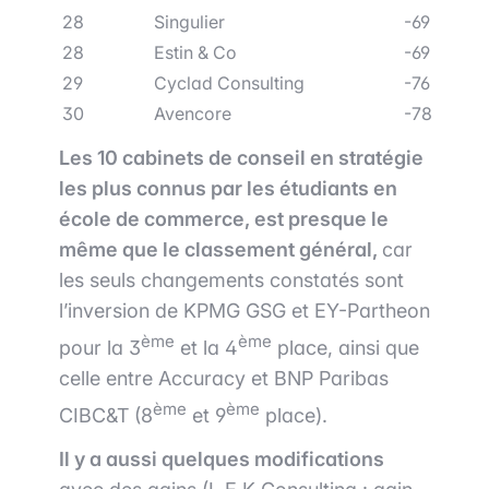
28
Singulier
-69
28
Estin & Co
-69
29
Cyclad Consulting
-76
30
Avencore
-78
Les 10 cabinets de conseil en stratégie
les plus connus par les étudiants en
école de commerce, est presque le
même que le classement général,
car
les seuls changements constatés sont
l’inversion de KPMG GSG et EY-Partheon
ème
ème
pour la 3
et la 4
place, ainsi que
celle entre Accuracy et BNP Paribas
ème
ème
CIBC&T (8
et 9
place).
Il y a aussi quelques modifications