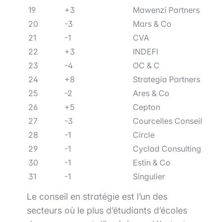
19
+3
Mawenzi Partners
20
-3
Mars & Co
21
-1
CVA
22
+3
INDEFI
23
-4
OC & C
24
+8
Strategia Partners
25
-2
Ares & Co
26
+5
Cepton
27
-3
Courcelles Conseil
28
-1
Circle
29
-1
Cyclad Consulting
30
-1
Estin & Co
31
-1
Singulier
Le conseil en stratégie est l’un des
secteurs où le plus d’étudiants d’écoles