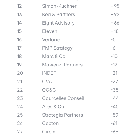
12
Simon-Kuchner
+95
13
Kea & Partners
+92
14
Eight Advisory
+66
15
Eleven
+18
16
Vertone
-5
17
PMP Strategy
-6
18
Mars & Co
-10
19
Mawenzi Partners
-12
20
INDEFI
-21
21
CVA
-27
22
OC&C
-35
23
Courcelles Conseil
-44
24
Ares & Co
-45
25
Strategia Partners
-59
26
Cepton
-61
27
Circle
-65