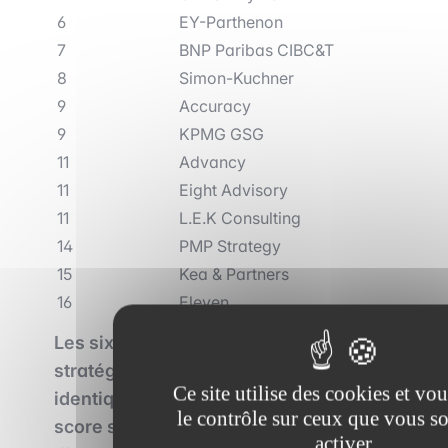
6
EY-Parthenon
7
BNP Paribas CIBC&T
8
Simon-Kuchner
9
Accuracy
9
KPMG GSG
11
Advancy
11
Eight Advisory
11
L.E.K Consulting
14
PMP Strategy
15
Kea & Partners
16
Eleven
Les six premiers cabinets de conseil en
stratégie les plus attractifs
sont
Ce site utilise des cookies et vo
identiques à l’année dernière, avec un
le contrôle sur ceux que vous s
score supérieur à 50% pour chacun
activer