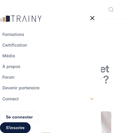
Panneau de gestion des cookies
Formations
Certification
Qu’est-ce-que la
Média
certification AMF et
À propos
comment l’obtenir ?
Forum
Devenir partenaire
9 novembre 2022
•
3 min de lecture
Connect
Se connecter
S'inscrire