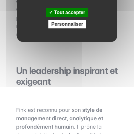
économique
pour les décennies à venir.
Cette position, parfois critiquée, a
Tout accepter
profondément influencé la finance
Personnaliser
mondiale et accéléré la transition vers
une économie plus responsable.
Un leadership inspirant et
exigeant
Fink est reconnu pour son
style de
management direct, analytique et
profondément humain
. Il prône la