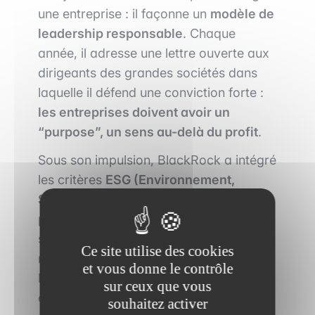
une entreprise : il façonne un
modèle de
leadership responsable
. Chaque
année, il adresse une lettre ouverte aux
dirigeants des grandes sociétés dans
laquelle il défend une conviction forte :
les entreprises doivent avoir un
“purpose”, un sens au-delà du profit
.
Sous son impulsion, BlackRock a intégré
les critères
ESG (Environnement,
Social, Gouvernance)
au cœur de sa
politique d’investissement. Pour Fink, les
sociétés qui ignorent ces enjeux
Ce site utilise des cookies
mettront à terme en péril leur rentabilité.
et vous donne le contrôle
Il voit dans la durabilité non pas une
sur ceux que vous
contrainte morale, mais
une exigence
souhaitez activer