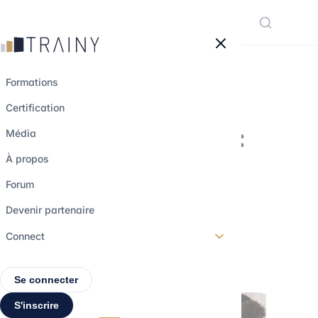
Panneau de gestion des cookies
Formations
Certification
Stagiaire en M&A :
Média
missions,
À propos
recrutement et
Forum
perspectives
Devenir partenaire
Connect
1 novembre 2022
•
6 min de lecture
Se connecter
S'inscrire