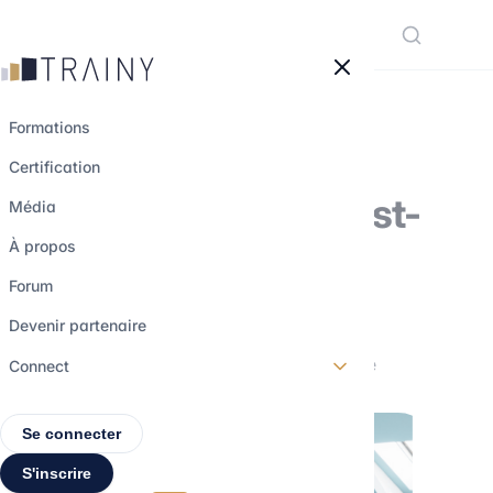
Panneau de gestion des cookies
Formations
Certification
Lever des fonds, est-
Média
ce forcément une
À propos
bonne idée ?
Forum
Devenir partenaire
20 novembre 2022
•
3 min de lecture
Connect
Se connecter
S'inscrire