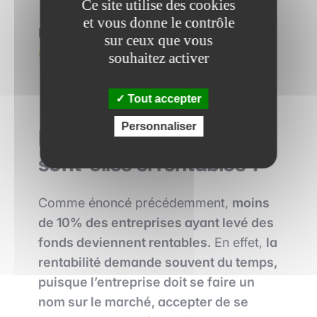
Ce site utilise des cookies
et vous donne le contrôle
Lire plus :
FrenchTech 2021 : les plus
sur ceux que vous
grosses levées de fonds.
souhaitez activer
Tout accepter
Personnaliser
Les levées de fonds
sont-elles si rentables ?
Comme énoncé précédemment,
moins
de 10% des entreprises ayant levé des
fonds deviennent rentables.
En effet,
la
rentabilité demande souvent du temps,
puisque l’entreprise doit se faire un
nom sur le marché, accepter de se