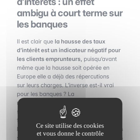
d’intérêts : un effet
ambigu à court terme sur
les banques
​Il est clair que
la hausse des taux
d’intérêt
est
un indicateur négatif pour
les clients emprunteurs,
puisqu’avant
même que la hausse soit opérée en
Europe elle a déjà des répercutions
sur leurs charges. L’inverse est-il vrai
pour les banques ? La
réponse est nuancée. Puisque les taux
sont utilisés comme
facteur de bancarisation,
les
Ce site utilise des cookies
banques
commerciales ne peuvent pas
et vous donne le contrôle
se permettre
de les répercuter dans les