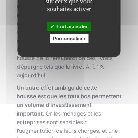
sur ceux que vous
mêmes proportions que la BCE
.
Le
souhaitez activer
risque est donc pour elle
s de pratiquer
des taux plus hauts, mais pas
Tout accepter
suffisamment pour couvrir le coût
Personnaliser
supplémentaire de leur refinancement
,
ce phénomène étant renforcé par la
hausse de la rémunération des livrets
d’épargne tels que le livret A, à 1%
aujourd’hui.
Un autre effet ambigu de cette
hausse est
que les taux bas permettent
un volume d’investissement
important.
Or les ménages et les
entreprises sont sensibles à
l’augmentation de leurs charges, et une