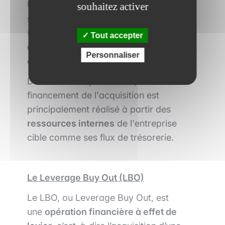
Une opération sponsorless ou LBO
souhaitez activer
sponsorless
est un Leveraged Buy Out
(LBO) monté sans
fonds
Tout accepter
d'investissement
. Ce dernier, lorsqu’il
Personnaliser
est présent, est appelé
sponsor
.
Dans un LBO sponsorless, le
financement de l'acquisition est
principalement réalisé à partir des
ressources internes
de l'entreprise
cible comme ses flux de trésorerie.
Le Leverage Buy Out (LBO)
Le LBO, ou Leverage Buy Out, est
une
opération financière à effet de