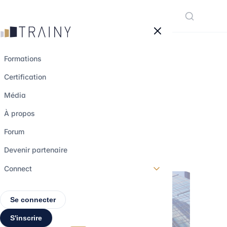
Panneau de gestion des cookies
Formations
Certification
Eurazeo rentre au
Média
capital de Eowin
À propos
Forum
6 juin 2023
•
3 min de lecture
Devenir partenaire
Connect
Se connecter
S'inscrire