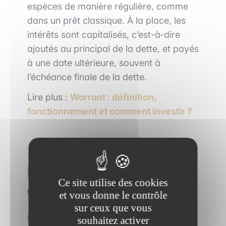
espèces de manière régulière, comme
dans un prêt classique. À la place, les
intérêts sont capitalisés, c’est-à-dire
ajoutés au principal de la dette, et payés
à une date ultérieure, souvent à
l’échéance finale de la dette.
Lire plus :
Warrant : définition,
fonctionnement et comment investir ?
Les dettes selon leur
Ce site utilise des cookies
garantie
et vous donne le contrôle
sur ceux que vous
En fonction du risque qu'est prêt à
souhaitez activer