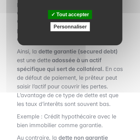
prendre le prêteur, ce dernier peut
decider d'adosser la dette à des actifs.
Tout accepter
Cela lui permet de s'assurer qu'il ne pert
Personnaliser
pas tout en cas de liquidation de son
client.
Ainsi, la
dette garantie (secured debt)
est une dette
adossée à un actif
spécifique qui sert de collatéral.
En cas
de défaut de paiement, le prêteur peut
saisir l’actif pour couvrir les pertes.
L’avantage de ce type de dette est que
les taux d’interêts sont souvent bas.
Exemple : Crédit hypothécaire avec le
bien immobilier comme garantie.
Au contraire, la
dette non garantie