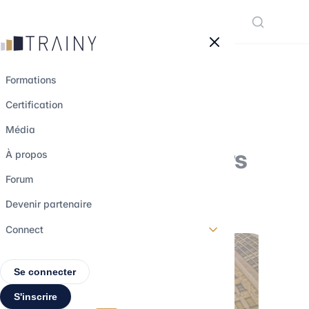
Panneau de gestion des cookies
Formations
Certification
Comprendre les
Média
marchés financiers
À propos
Forum
30 mai 2023
•
3 min de lecture
Devenir partenaire
Connect
Se connecter
S'inscrire