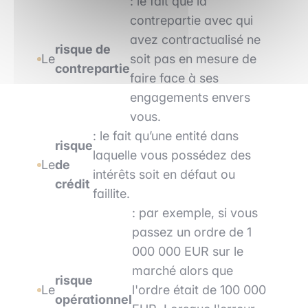
: le fait que la
contrepartie avec qui
avez contractualisé ne
risque de
Le
soit pas en mesure de
contrepartie
faire face à ses
engagements envers
vous.
: le fait qu’une entité dans
risque
laquelle vous possédez des
Le
de
intérêts soit en défaut ou
crédit
faillite.
: par exemple, si vous
passez un ordre de 1
000 000 EUR sur le
marché alors que
risque
Le
l'ordre était de 100 000
opérationnel