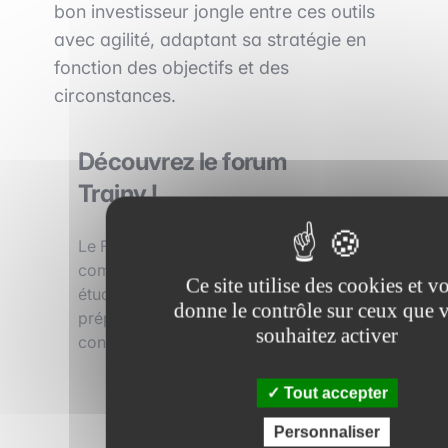
bon investisseur jongle entre ces outils
avec agilité, adaptant sa stratégie en
fonction des objectifs et des
circonstances.
Découvrez le forum
Trainy !
Le Forum Trainy est l’espace
communautaire gratuit pensé pour les
Ce site utilise des cookies et v
étudiants et les professionnels qui se
donne le contrôle sur ceux que 
préparent aux carrières en finance,
souhaitez activer
conseil en stratégie, Tech…
Tout accepter
Découvrir le forum
Personnaliser