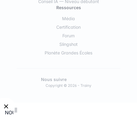
Conseil IA — Niveau débutant
Ressources
Média
Certification
Forum
Slingshot
Planète Grandes Écoles
Nous suivre
Copyright © 2026 - Trainy
NOUVEAU
:
Découvre
nos