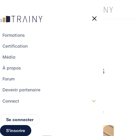
Panneau de gestion des cookies
Formations
Certification
Quelles sont les
Média
compétences clés
À propos
pour investir dans
Forum
l’or ?
Devenir partenaire
Connect
28 novembre 2024
•
2 min de lecture
Se connecter
S'inscrire