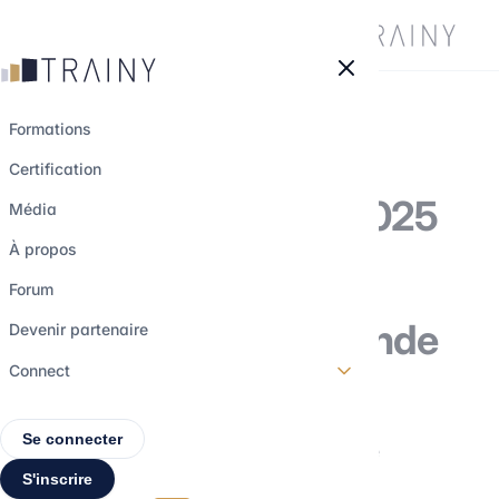
Panneau de gestion des cookies
Formations
Certification
Classement QS 2025
Média
: Quelles sont les
À propos
meilleures
Forum
universités au monde
Devenir partenaire
?
Connect
Se connecter
22 novembre 2024
•
5 min de lecture
S'inscrire