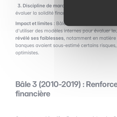
3. Discipline de marché
: Exigence de trans
évaluer la solidité financière des banques.
Impact et limites :
Bâle 2 a marqué une amélior
d'utiliser des modèles internes pour évaluer le
révélé ses faiblesses
, notamment en matière d
banques avaient sous-estimé certains risques, 
optimistes.
Bâle 3 (2010-2019) : Renforcer
financière