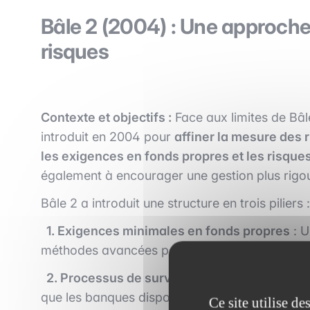
Bâle 2 (2004) : Une approche
risques
Contexte et objectifs :
Face aux limites de Bâle
introduit en 2004 pour
affiner la mesure des 
les exigences en fonds propres et les risque
également à encourager une gestion plus rigour
Bâle 2 a introduit une structure en trois piliers :
1. Exigences minimales en fonds propres
: U
méthodes avancées pour calculer les risques d
2. Processus de surveillance prudentielle
: 
que les banques disposent de processus adéqua
Ce site utilise d