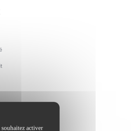
x
é
t
 souhaitez activer