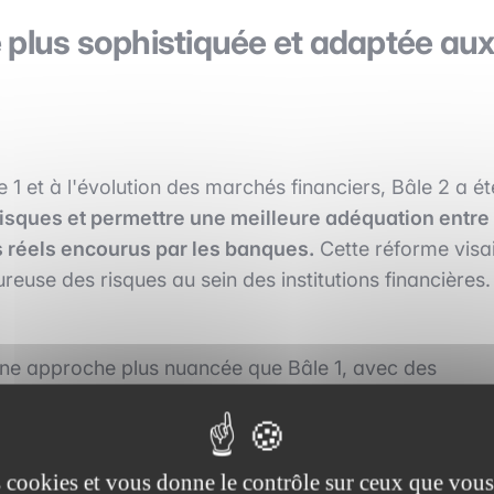
 plus sophistiquée et adaptée au
 1 et à l'évolution des marchés financiers, Bâle 2 a ét
risques et permettre une meilleure adéquation entre
s réels encourus par les banques.
Cette réforme visai
euse des risques au sein des institutions financières.
ne approche plus nuancée que Bâle 1, avec des
e crédit, de marché et opérationnels.
Renforcement du rôle des régulateurs pour s'assurer
ts pour évaluer et gérer leurs risques.
es cookies et vous donne le contrôle sur ceux que vous