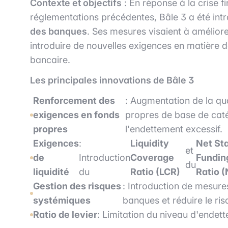
Contexte et objectifs
: En réponse à la crise f
réglementations précédentes, Bâle 3 a été int
des banques
. Ses mesures visaient à améliore
introduire de nouvelles exigences en matière de 
bancaire.
Les principales innovations de Bâle 3
Renforcement des
: Augmentation de la qu
exigences en fonds
propres de base de catég
propres
l'endettement excessif.
Exigences
:
Liquidity
Net St
et
de
Introduction
Coverage
Fundin
du
liquidité
du
Ratio (LCR)
Ratio 
Gestion des risques
: Introduction de mesures
systémiques
banques et réduire le ri
Ratio de levier
: Limitation du niveau d'endet