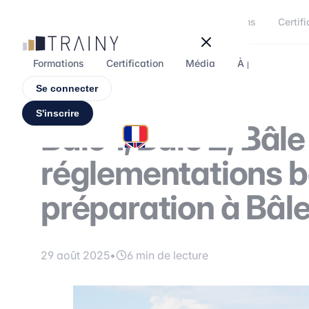
Panneau de gestion des cookies
Formations
Certifi
Formations
Certification
Média
À propos
F
Se connecter
S'inscrire
Bâle 1, Bâle 2, Bâle
réglementations b
préparation à Bâle
29 août 2025
•
6 min de lecture