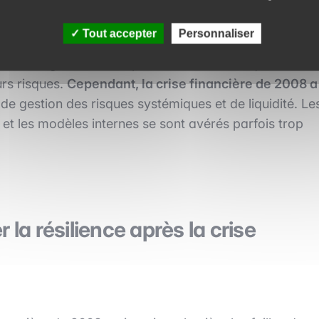
parence accrue pour permettre aux marchés de mieux
Tout accepter
Personnaliser
ation significative en permettant aux banques
urs risques.
Cependant, la crise financière de 2008 a
e gestion des risques systémiques et de liquidité. Le
et les modèles internes se sont avérés parfois trop
 la résilience après la crise