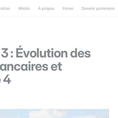
cation
Média
À propos
Forum
Devenir partenaire
orum
Devenir partenaire
Connect
 3 : Évolution des
ancaires et
 4