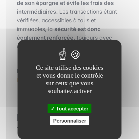
de son épargne et évite les frais des
intermédiaires.
Les transactions étant
vérifiées, accessibles à tous et
immuables, la
sécurité est donc
également renforcée,
toujours avec
des
frais moins importants.
Ce site utilise des cookies
Lire plus :
Finance d’entreprise ou
et vous donne le contrôle
finance de marché ?
sur ceux que vous
souhaitez activer
Tout accepter
La DeFi : le futur de la
Personnaliser
finance ?