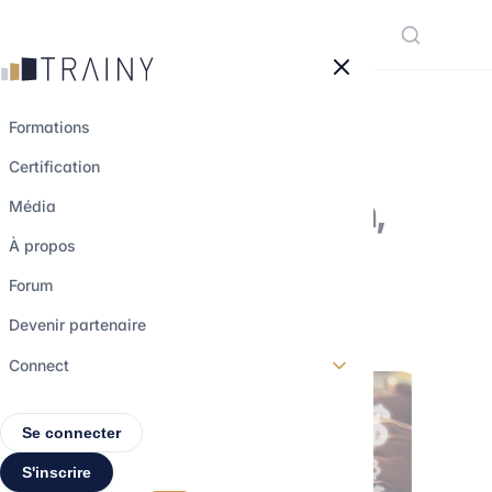
Panneau de gestion des cookies
Formations
Certification
La DeFi : définition,
Média
enjeux et avenir
À propos
Forum
8 août 2022
•
3 min de lecture
Devenir partenaire
Connect
Se connecter
S'inscrire