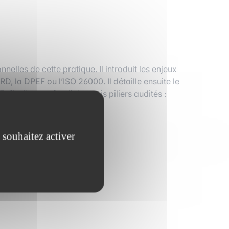
elles de cette pratique. Il introduit les enjeux
D, la DPEF ou l’ISO 26000. Il détaille ensuite le
in, il approfondit les trois piliers audités :
indicateurs clés (KPIs).
 souhaitez activer