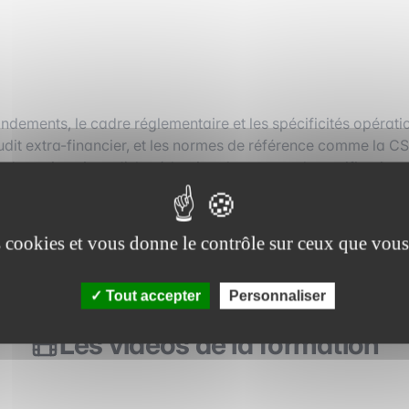
ements, le cadre réglementaire et les spécificités opérationn
’audit extra-financier, et les normes de référence comme la CSR
des enjeux jusqu’à la rédaction du rapport de certification. Enf
nt chaque volet par des objectifs, des axes d’analyse et des 
es cookies et vous donne le contrôle sur ceux que vous
Tout accepter
Personnaliser
Les videos de la formation