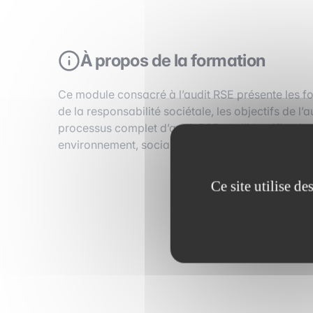
À propos de la formation
Ce module consacré à l’audit RSE présente les fond
de la responsabilité sociétale, les objectifs de l
processus complet d’audit RSE, de l’identification 
environnement, social et gouvernance, en illustra
Ce site utilise d