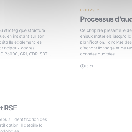
COURS 2
Processus d'aud
u stratégique structuré
Ce chapitre présente le dé
ue, en insistant sur son
enjeux matériels jusqu’à la 
 détaille également les
planification, l’analyse de
s principaux cadres
d’échantillonnage et de reca
ISO 26000, GRI, CDP, SBTi).
données auditées.
13:31
it RSE
puis l’identification des
fication. Il détaille la
thodologies