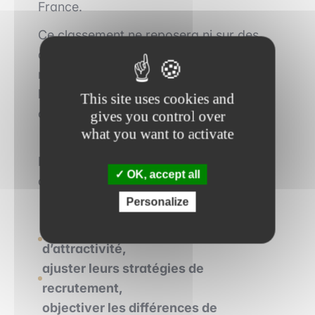
France.
Ce classement ne reposera ni sur des
données financières ni sur la notoriété,
mais sur la perception des étudiants et
leur intention réelle de rejoindre un
This site uses cookies and
cabinet.
gives you control over
what you want to activate
L’objectif est de fournir un outil concret
OK, accept all
aux acteurs du secteur pour :
Personalize
comprendre les dynamiques
d’attractivité,
ajuster leurs stratégies de
recrutement,
objectiver les différences de