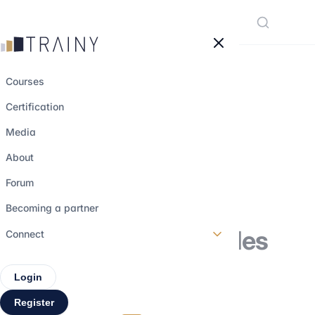
Cookies management panel
Courses
Certification
Audit : NexGen
Media
Partners lance la
About
première enquête
Forum
nationale sur les
Becoming a partner
choix de carrière des
Connect
étudiants
Login
Register
17 march 2026
•
2 min read