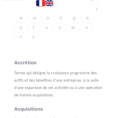
F
G
H
I
J
K
L
M
N
O
P
Q
R
S
T
U
V
W
X
Y
Z
Accrétion
Terme qui désigne la croissance progressive des
actifs et des bénéfices d’une entreprise, à la suite
d’une expansion de ses activités ou à une opération
de fusions-acquisitions.
Acquisitions