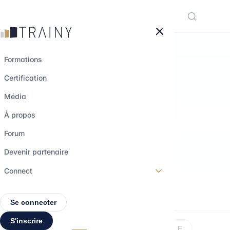
Panneau de gestion des cookies
Formations
Certification
LE LEXIQUE
Média
Comprendre les
À propos
termes.
Forum
Devenir partenaire
Connect
Se connecter
S'inscrire
Tous
A
B
C
D
E