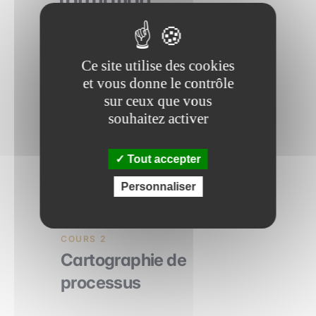
Ce site utilise des cookies
COURS 1
et vous donne le contrôle
Identification des
sur ceux que vous
irritants
souhaitez activer
Tout accepter
1h 15
Personnaliser
COURS 2
Cartographie de
processus