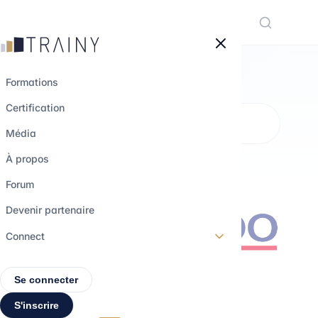
Panneau de gestion des cookies
Formations
Certification
MÉTHODOLOGIE DE DIAGNOSTIC
OPÉRATIONNEL (DISPONIBLE EN
Média
JUILLET 2026)
À propos
Structuration des
Forum
analyses
Devenir partenaire
Connect
Intermédiaire
1h 45
Se connecter
S'inscrire