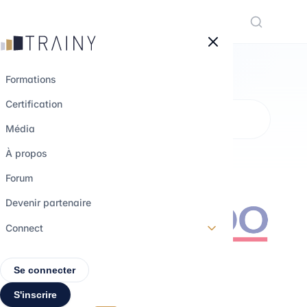
Panneau de gestion des cookies
Formations
Certification
MÉTHODOLOGIE DE DIAGNOSTIC
OPÉRATIONNEL (DISPONIBLE EN
Média
JUILLET 2026)
À propos
Cartographie de
Forum
processus
Devenir partenaire
Connect
Intermédiaire
1h 30
Se connecter
S'inscrire