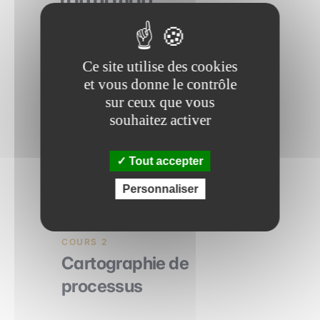
Ce site utilise des cookies
COURS 1
et vous donne le contrôle
Identification des
sur ceux que vous
irritants
souhaitez activer
Tout accepter
1h 15
Personnaliser
COURS 2
Cartographie de
processus