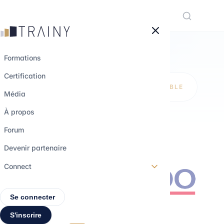
Panneau de gestion des cookies
Formations
Certification
INTRODUCTION AUX MISSIONS DE
CONSEIL OPÉRATIONNEL (DISPONIBLE
Média
EN JUILLET 2026)
À propos
La structuration
Forum
d'une mission de
Devenir partenaire
conseil
Connect
Se connecter
Débutant
1h 20
S'inscrire