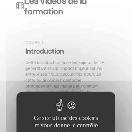
Les videos de la
formation
COURS 1
Introduction
Cette introduction pose les enjeux de l’IA
générative et son impact majeur sur les
entreprises. Vous découvrirez pourquoi
cette technologie transforme
profondément les métiers et comment
aborder une transformation IA de
manière structurée. Par Charline Lerouge,
Leader Tech & AI chez onepoint.
01:47
Ce site utilise des cookies
et vous donne le contrôle