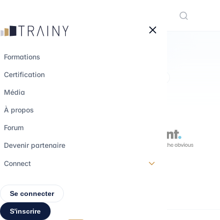
Panneau de gestion des cookies
Formations
Certification
CONSEIL IA — NIVEAU DÉBUTANT
Média
Industrialiser l'IA
À propos
générative
Forum
Devenir partenaire
Connect
Débutant
03:25
Se connecter
S'inscrire