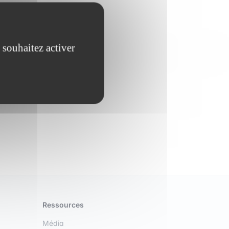
Créez en un !
 souhaitez activer
Ressources
Média