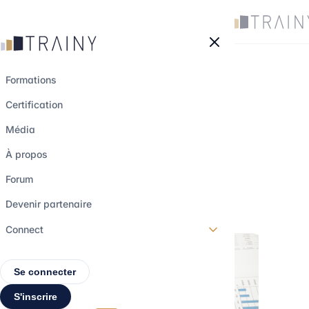
Panneau de gestion des cookies
Formations
Certification
Focus sur l'Equity
Média
Research
À propos
Forum
6 septembre 2022
•
4 min de lecture
Devenir partenaire
Connect
Se connecter
S'inscrire