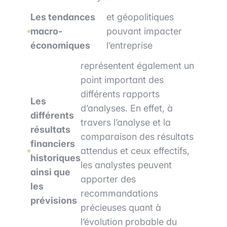
Les tendances
et géopolitiques
macro-
pouvant impacter
économiques
l’entreprise
représentent également un
point important des
différents rapports
Les
d’analyses. En effet, à
différents
travers l’analyse et la
résultats
comparaison des résultats
financiers
attendus et ceux effectifs,
historiques
les analystes peuvent
ainsi que
apporter des
les
recommandations
prévisions
précieuses quant à
l’évolution probable du