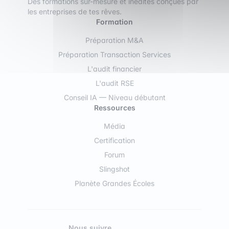
Des formations sur-mesure et inédites conçues par
les entreprises de tes rêves.
Formation
Préparation M&A
Préparation Transaction Services
L'audit financier
L'audit RSE
Conseil IA — Niveau débutant
Ressources
Média
Certification
Forum
Slingshot
Planète Grandes Écoles
Nous suivre