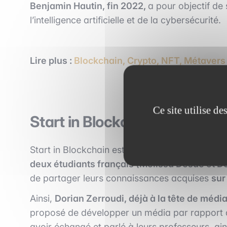
Benjamin Hautin, fin 2022,
a pour objectif de
l’intelligence artificielle et de la cybersécurité.
Lire plus :
Blockchain, Crypto, NFT, Métavers
Ce site utilise d
Start in Blockchain est un pro
Start in Blockchain est né à University of Califo
deux étudiants français (Mélissa Desde et D
de partager leurs connaissances acquises
sur
Ainsi,
Dorian Zerroudi, déjà à la tête de mé
proposé de développer un média par rapport à
avoir échangé et parlé à leurs professeurs, ain