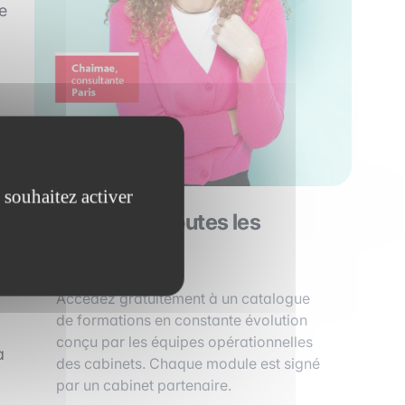
e
 souhaitez activer
Découvrez toutes les
formations !
Accédez gratuitement à un catalogue
de formations en constante évolution
conçu par les équipes opérationnelles
a
des cabinets. Chaque module est signé
par un cabinet partenaire.