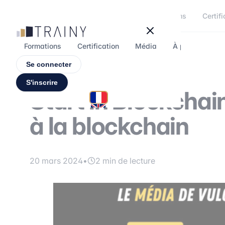
Panneau de gestion des cookies
Formations
Certifi
Formations
Certification
Média
À propos
F
Se connecter
S'inscrire
Start in Blockchai
à la blockchain
20 mars 2024
•
2 min de lecture