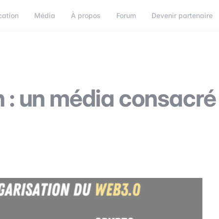
cation
Média
À propos
Forum
Devenir partenaire
orum
Devenir partenaire
Connect
n : un média consacré