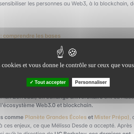
 sensibiliser les personnes au Web3, à la blockchain, d
 : comprendre les bases
es cookies et vous donne le contrôle sur ceux que vous
jet né à Berkeley en Californie
Tout accepter
Personnaliser
rnia, Berkeley, aux Etats-Unis. En effet, c’est ici que
orian Zerroudi) en échange universitaire
ont eu l’idée
 l’écosystème Web3.0 et blockchain.
dias comme
Planète Grandes Écoles
et
Mister Prépa),
 ces enjeux, ce que Mélissa Desde a accepté. Après
si qu’à la direction de
UC Berkeley, ces derniers ont