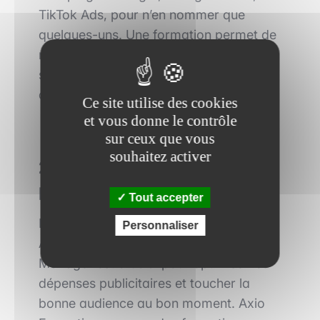
TikTok Ads, pour n’en nommer que
quelques-uns. Une formation permet de
maîtriser ces plateformes et de
s’adapter aux évolutions des
algorithmes.
Ce site utilise des cookies
et vous donne le contrôle
sur ceux que vous
souhaitez activer
2. Importance des outils
publicitaires
Tout accepter
Maîtriser des outils comme le Facebook
Personnaliser
Ads Manager ou LinkedIn Campaign
Manager est crucial pour optimiser les
dépenses publicitaires et toucher la
bonne audience au bon moment. Axio