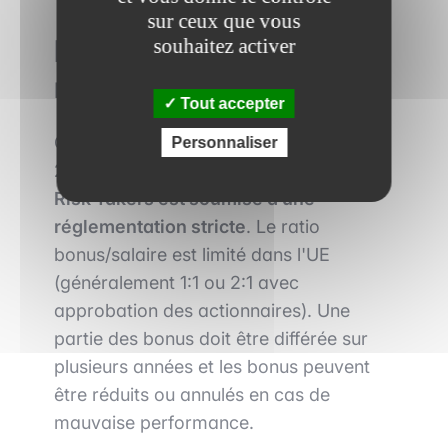
sur ceux que vous
Régulation et évolutions
souhaitez activer
récentes
Tout accepter
Cependant, depuis la crise financière de
Personnaliser
2008,
la rémunération des Material
Risk Takers est soumise à une
réglementation stricte
. Le ratio
bonus/salaire est limité dans l'UE
(généralement 1:1 ou 2:1 avec
approbation des actionnaires). Une
partie des bonus doit être différée sur
plusieurs années et les bonus peuvent
être réduits ou annulés en cas de
mauvaise performance.