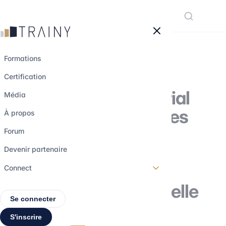
Panneau de gestion des cookies
Formations
Certification
Qui sont les Material
Média
Risk Takers dans les
À propos
institutions
Forum
financières et
Devenir partenaire
pourquoi leur
Connect
rémunération est-elle
Se connecter
si élevée ?
S'inscrire