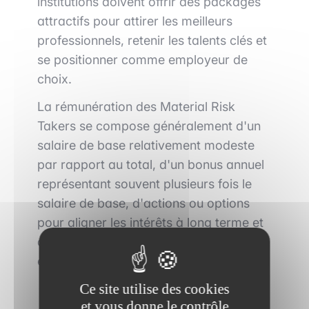
institutions doivent offrir des packages
attractifs pour attirer les meilleurs
professionnels, retenir les talents clés et
se positionner comme employeur de
choix.
La rémunération des Material Risk
Takers se compose généralement d'un
salaire de base relativement modeste
par rapport au total, d'un bonus annuel
représentant souvent plusieurs fois le
salaire de base, d'actions ou options
pour aligner les intérêts à long terme et
d'avantages divers (assurance, retraite,
etc.).
Ce site utilise des cookies
et vous donne le contrôle