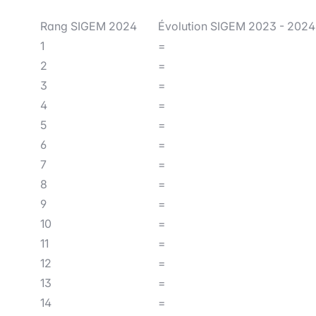
Rang SIGEM 2024
Évolution SIGEM 2023 - 2024
1
=
2
=
3
=
4
=
5
=
6
=
7
=
8
=
9
=
10
=
11
=
12
=
13
=
14
=