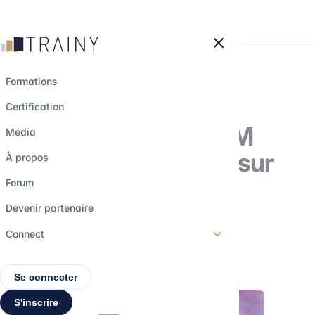
Panneau de gestion des cookies
Formations
Certification
Classement SIGEM
Média
2024 : tout savoir sur
À propos
les choix d’écoles
Forum
des étudiants !
Devenir partenaire
Connect
17 juillet 2024
•
3 min de lecture
Se connecter
S'inscrire