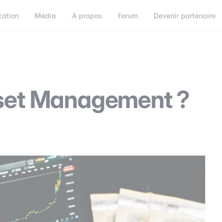
cation
Média
À propos
Forum
Devenir partenaire
orum
Devenir partenaire
Connect
sset Management ?