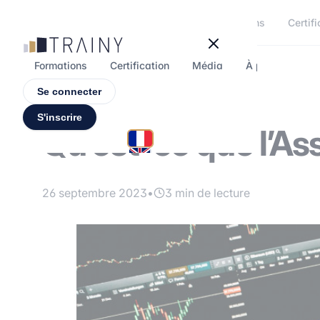
Panneau de gestion des cookies
Formations
Certifi
Formations
Certification
Média
À propos
F
Se connecter
S'inscrire
Qu’est-ce que l’A
26 septembre 2023
•
3 min de lecture