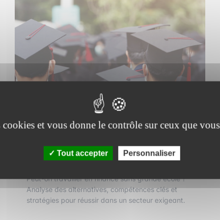
es cookies et vous donne le contrôle sur ceux que vous
1 septembre 2025
•
3 min de lecture
Candidater en finance sans grande
Tout accepter
Personnaliser
école : mission impossible ?
Peut-on travailler en finance sans grande école ?
Analyse des alternatives, compétences clés et
stratégies pour réussir dans un secteur exigeant.