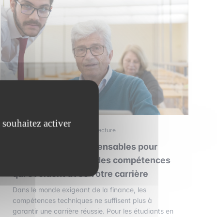
 souhaitez activer
1 septembre 2025
•
5 min de lecture
Les soft skills indispensables pour
réussir en finance : des compétences
qui évoluent avec votre carrière
Dans le monde exigeant de la finance, les
compétences techniques ne suffisent plus à
garantir une carrière réussie. Pour les étudiants en