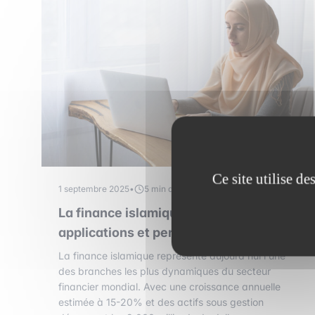
Ce site utilise d
1 septembre 2025
•
5 min de lecture
La finance islamique : principes,
applications et perspectives
La finance islamique représente aujourd'hui l'une
des branches les plus dynamiques du secteur
financier mondial. Avec une croissance annuelle
estimée à 15-20% et des actifs sous gestion